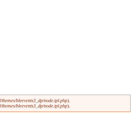
ll/themes/bleevents3_dp/node.tpl.php
).
ll/themes/bleevents3_dp/node.tpl.php
).