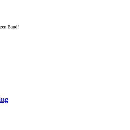
nzen Band!
ing