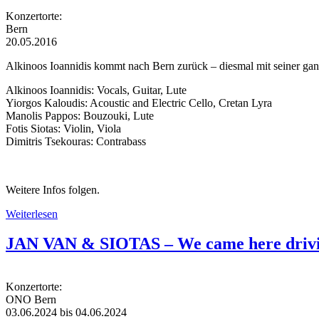
Konzertorte:
Bern
20.05.2016
Alkinoos Ioannidis kommt nach Bern zurück – diesmal mit seiner ga
Alkinoos Ioannidis: Vocals, Guitar, Lute
Yiorgos Kaloudis: Acoustic and Electric Cello, Cretan Lyra
Manolis Pappos: Bouzouki, Lute
Fotis Siotas: Violin, Viola
Dimitris Tsekouras: Contrabass
Weitere Infos folgen.
Weiterlesen
über Alkinoos Ioannidis & Band
JAN VAN & SIOTAS – We came here driv
Konzertorte:
ONO Bern
03.06.2024
bis
04.06.2024