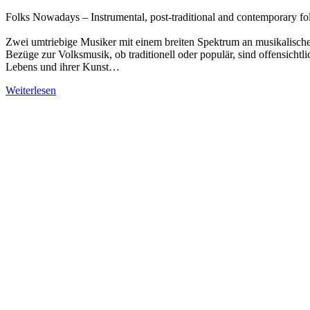
Folks Nowadays – Instrumental, post-traditional and contemporary f
Zwei umtriebige Musiker mit einem breiten Spektrum an musikalische
Bezüge zur Volksmusik, ob traditionell oder populär, sind offensichtl
Lebens und ihrer Kunst…
Weiterlesen
über JAN VAN & SIOTAS – We came here driving