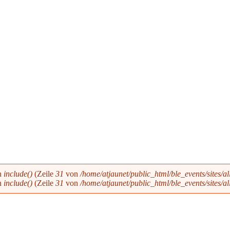
in
include()
(Zeile
31
von
/home/atjaunet/public_html/ble_events/sites/a
in
include()
(Zeile
31
von
/home/atjaunet/public_html/ble_events/sites/a