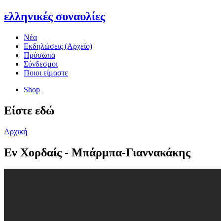
ελληνικές συναυλίες
Νέα
Εκδηλώσεις (Αρχείο)
Πρόσωπα
Σύνδεσμοι
Ποιοι είμαστε
Shop
Είστε εδώ
Αρχική
Εν Χορδαίς - Μπάρμπα-Γιαννακάκης