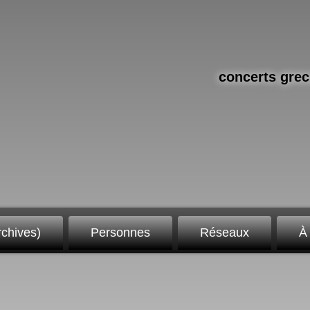
concerts grec
chives)
Personnes
Réseaux
À