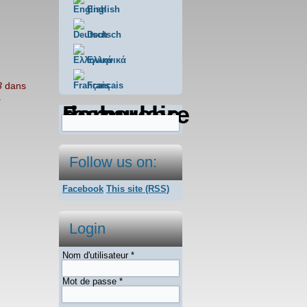
English
Deutsch
Ελληνικά
3
dans
Français
.
Formulaire de recherche
Follow us on:
Facebook
This site (RSS)
Login
Nom d'utilisateur
*
Mot de passe
*