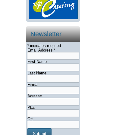
Newsletter
* indicates required
Email Address
*
First Name
Last Name
Firma
Adresse
PLZ
Ort