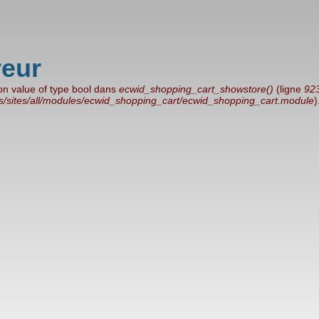
reur
 on value of type bool dans
ecwid_shopping_cart_showstore()
(ligne
92
ts/sites/all/modules/ecwid_shopping_cart/ecwid_shopping_cart.module
)