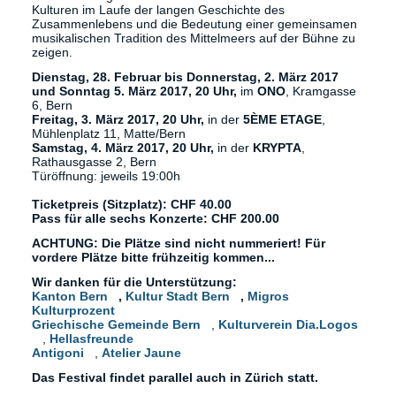
Kulturen im Laufe der langen Geschichte des
Zusammenlebens und die Bedeutung einer gemeinsamen
musikalischen Tradition des Mittelmeers auf der Bühne zu
zeigen.
Dienstag, 28. Februar bis Donnerstag, 2. März 2017
und Sonntag 5. März 2017, 20 Uhr,
im
ONO
, Kramgasse
6, Bern
Freitag, 3. März 2017, 20 Uhr,
in der
5ÈME ETAGE
,
Mühlenplatz 11, Matte/Bern
Samstag, 4. März 2017, 20 Uhr,
in der
KRYPTA
,
Rathausgasse 2, Bern
Türöffnung: jeweils 19:00h
Ticketpreis (Sitzplatz): CHF 40.00
Pass für alle sechs Konzerte: CHF 200.00
ACHTUNG: Die Plätze sind nicht nummeriert! Für
vordere Plätze bitte frühzeitig kommen...
Wir danken für die Unterstützung:
Kanton Bern
(link is external)
,
Kultur Stadt Bern
(link is external)
,
Migros
Kulturprozent
(link is external)
Griechische Gemeinde Bern
(link is external)
,
Kulturverein Dia.Logos
(link is external)
,
Hellasfreunde
(link is external)
Antigoni
(link is external)
,
Atelier Jaune
(link is external)
Das Festival findet parallel auch in Zürich statt.