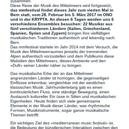
zusammen.
Diese Reise der Musik des Mittelmeers wird fortgesetzt,
das mmfestival findet dieses Jahr zum vierten Mal in
Bern statt, vom 28. Februar bis 5. März 2017 im ONO
und in der KRYPTA. An diesen 6 Tagen werden uns 6
verschiedene Ensembles besuchen: 22 Musiker aus
fünf verschiedenen Ländern (Italien, Griechenland,
Spanien, Syrien und Zypern)
bringen ihre vielfältigen
musikalischen Traditionen authentisch und lebendig nach
Bern.
Das mmfestival startete im Jahr 2014 mit dem Versuch, die
Musik des Mittelmeerraumes jenseits der trennenden
Alpen authentisch vorzustellen und dem Publikums diese
Melodien des Mittelmeers, dieses Ambiente und den
«Duft» seiner Länder näher zu bringen.
Das musikalische Erbe der an das Mittelmeer
angrenzenden Länder ist homogen, die gegenseitigen
Einflüsse erkennbar, vergleichbar mit der westlichen
klassischen Musik. Jahrhundertelang gab es einen
kontinuierlichen Fluss, eine ständige Bewegung, einen
Austausch kultureller Ein üsse in Sitten und musikalischen
Eigenheiten. Heute finden sich viele gemeinsame
Elemente in der Musik dieser Länder, was rhythmische
Formen, Musikinstrumente, sogar ganze musikalische
Themen betrifft.
Ein wichtiges Ziel des «mediterranean music festival» ist,
die Bedeutung der künstlerischen Interaktion zwischen den