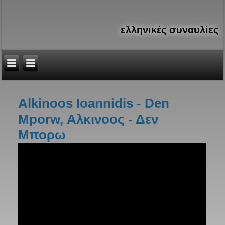
ελληνικές συναυλίες
Alkinoos Ioannidis - Den
Είστε εδώ
Mporw, Αλκινοος - Δεν
Μπορω