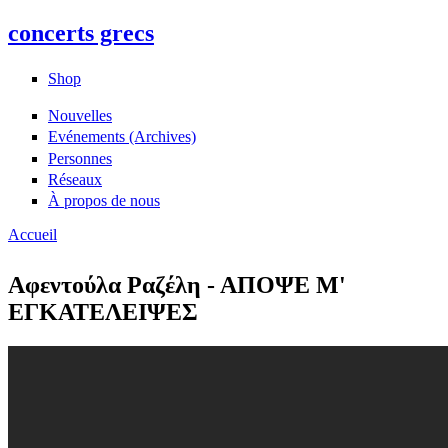
concerts grecs
Shop
Nouvelles
Evénements (Archives)
Personnes
Réseaux
À propos de nous
Accueil
Vous êtes ici
Αφεντούλα Ραζέλη - ΑΠΟΨΕ Μ'
ΕΓΚΑΤΕΛΕΙΨΕΣ