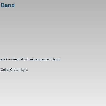
& Band
urück – diesmal mit seiner ganzen Band!
e
 Cello, Cretan Lyra
and