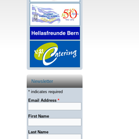
Newsletter
* indicates required
Email Address
*
First Name
Last Name