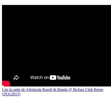
Lire la suite
de Afentoula Razeli & Banda @ BeJazz Club Berne
(29.6.2013)