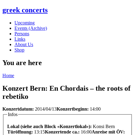
greek concerts
Upcoming
Events (Archive)
Persons
Links
About Us
Shop
You are here
Home
Konzert Bern: En Chordais – the roots of
rebetiko
Konzertdatum:
2014/04/13
Konzertbeginn:
14:00
Infos
Lokal (siehe auch Block «Konzertlokal»):
Konsi Bern
Türöffnung:
13:15
Konzertende ca.:
16:00
Anreise mit ÖV: