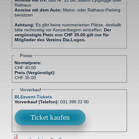
Anreise mit ÖV:
Bus Nr. 12 bis Station Zytglogge oder
Rathaus
Anreise mit dem Auto:
Metro- oder Rathaus-Parking
benützen
Achtung:
Es gibt keine nummerierten Plätze, deshalb
bitte rechtzeitig vor Konzertbeginn eintreffen.
Der
vergünstigte Preis von CHF 35.00 gilt nur für
Mitglieder des Vereins Dia.Logos.
Preise
Normalpreis:
CHF 40.00
Preis (Vergünstigt):
CHF 35.00
Vorverkauf
BLEevent-Tickets
Vorverkauf (Telefon):
031 398 22 00