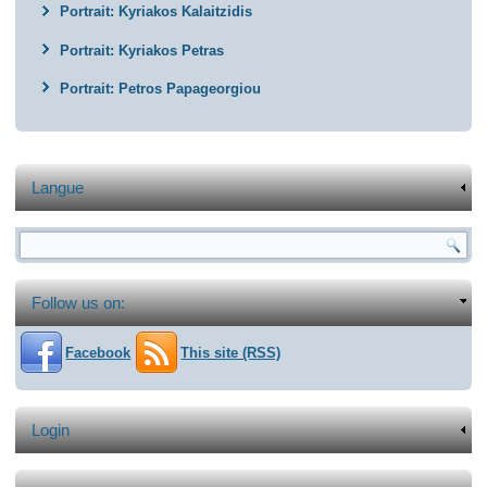
Portrait: Kyriakos Kalaitzidis
Portrait: Kyriakos Petras
Portrait: Petros Papageorgiou
Langue
Formulaire de recherche
Follow us on:
Facebook
This site (RSS)
Login