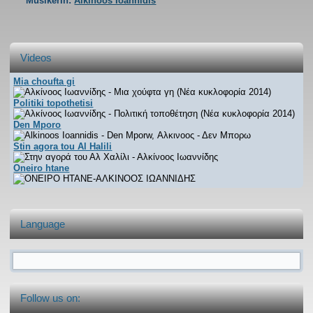
MusikerIn:
Alkinoos Ioannidis
Videos
Mia choufta gi
Αλκίνοος Ιωαννίδης -
Politiki topothetisi
Αλκίνοος Ιωαννίδης -
Den Mporo
Μια χούφτα γη (Νέα
Alkinoos Ioannidis - Den
Stin agora tou Al Halili
Πολιτική τοποθέτηση
κυκλοφορία 2014)
Στην αγορά του Αλ
Oneiro htane
Mporw, Αλκινοος - Δεν
(Νέα κυκλοφορία 2014)
ΟΝΕΙΡΟ ΗΤΑΝΕ-
Χαλίλι - Αλκίνοος
Μπορω
ΑΛΚΙΝΟΟΣ ΙΩΑΝΝΙΔΗΣ
Ιωαννίδης
Language
Search form
Follow us on: