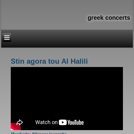
greek concerts
Stin agora tou Al Halili
You are here
Στην αγορά του Αλ
Χαλίλι - Αλκίνοος
Ιωαννίδης