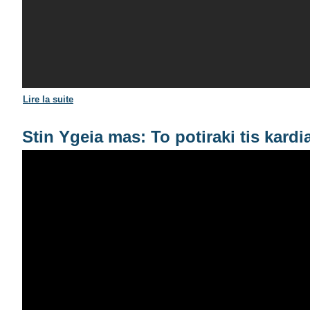
Lire la suite
de AFENTOULA RAZELI – FOTOGRAFIA (Astor Piazzol
Stin Ygeia mas: To potiraki tis kardi
Το ποτηράκι της καρδιά