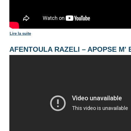
Lire la suite
de Stin Ygeia mas: To potiraki tis kardias
AFENTOULA RAZELI – APOPSE M'
Αφεντούλα Ραζέλη - Α