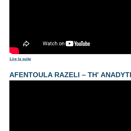
Lire la suite
de Afentoula Razeli & Banda @ BeJazz Club Berne (29.
AFENTOULA RAZELI – TH' ANADY
ΑΦΕΝΤΟΥΛΑ ΡΑΖΕΛΗ Θ