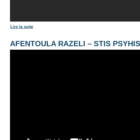
Lire la suite
de AFENTOULA RAZELI – APOPSE M' EGATELEIPSES
AFENTOULA RAZELI – STIS PSYHI
Αφεντούλα Ραζέλη - Στ