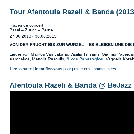
Tour Afentoula Razeli & Banda (2013
Places de concert:
Basel – Zurich – Berne
27.06.2013
-
30.06.2013
VON DER FRUCHT BIS ZUR WURZEL – ES BLEIBEN UNS DIE 
Lieder von Markos Vamvakaris, Vasilis Tsitsanis, Giannis Papaio
Xarchakos, Manolis Rasoulis,
Nikos Papazoglou
, Vaggelis Kora
Lire la suite
de Tour Afentoula Razeli & Banda (2013)
|
Identifiez-vous
pour poster des commentaires
Afentoula Razeli & Banda @ BeJazz 
Afentoula Razeli & Ban